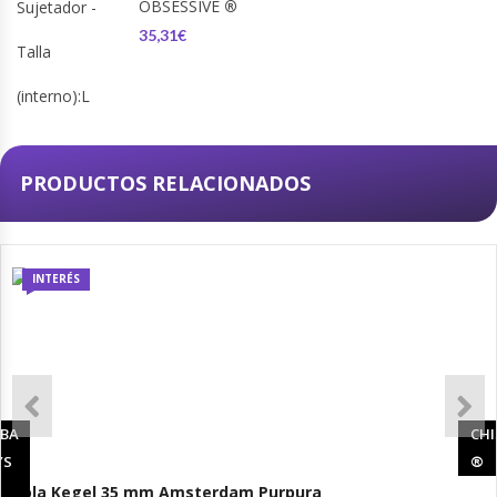
OBSESSIVE
®
35,31€
PRODUCTOS RELACIONADOS
INTERÉS
MBA
CHI
YS
®
Bola Kegel 35 mm Amsterdam Purpura