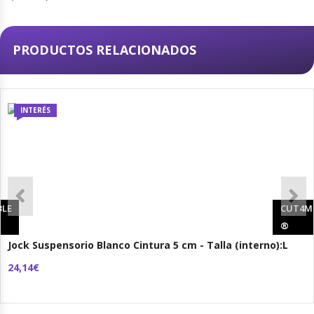
PRODUCTOS RELACIONADOS
INTERÉS
LE
CUT4M
®
Jock Suspensorio Blanco Cintura 5 cm - Talla (interno):L
24,14€