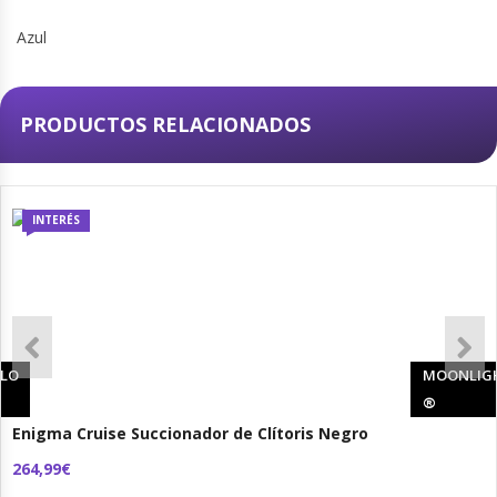
PRODUCTOS RELACIONADOS
INTERÉS
ELO
MOONLIG
®
Enigma Cruise Succionador de Clítoris Negro
264,99€