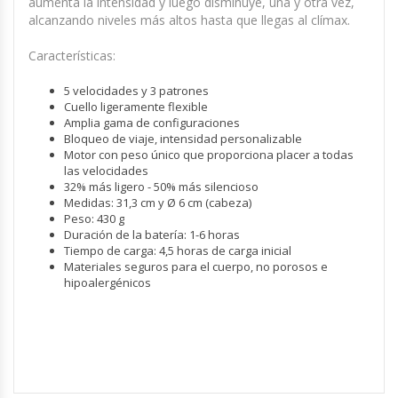
aumenta la intensidad y luego disminuye, una y otra vez,
alcanzando niveles más altos hasta que llegas al clímax.
Características:
5 velocidades y 3 patrones
Cuello ligeramente flexible
Amplia gama de configuraciones
Bloqueo de viaje, intensidad personalizable
Motor con peso único que proporciona placer a todas
las velocidades
32% más ligero - 50% más silencioso
Medidas: 31,3 cm y Ø 6 cm (cabeza)
Peso: 430 g
Duración de la batería: 1-6 horas
Tiempo de carga: 4,5 horas de carga inicial
Materiales seguros para el cuerpo, no porosos e
hipoalergénicos