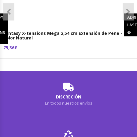
SY
ADRI
LAST
ONS
®
Fantasy X-tensions Mega 2,54 cm Extensión de Pene -
Color Natural
75,36€
DISCRECIÓN
En todos nuestros envíos