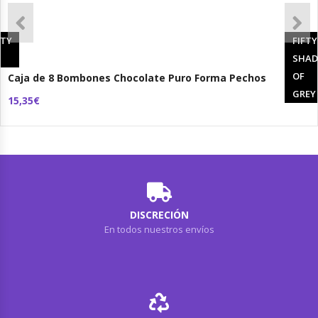
RTY
FIFTY
®
SHAD
OF
Caja de 8 Bombones Chocolate Puro Forma Pechos
GREY
15,35€
DISCRECIÓN
En todos nuestros envíos