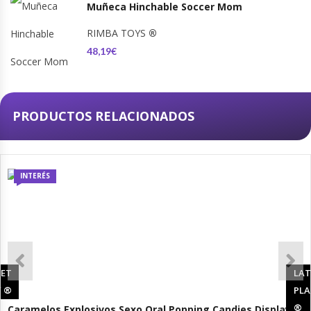
Muñeca Hinchable Soccer Mom
RIMBA TOYS
®
48,19€
PRODUCTOS RELACIONADOS
INTERÉS
RET
LAT
Y
®
PLA
®
Caramelos Explosivos Sexo Oral Popping Candies Display