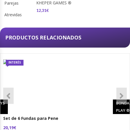
KHEPER GAMES
®
12,31€
PRODUCTOS RELACIONADOS
INTERÉS
YS
BONDA
PLAY
®
Set de 6 Fundas para Pene
20,19€