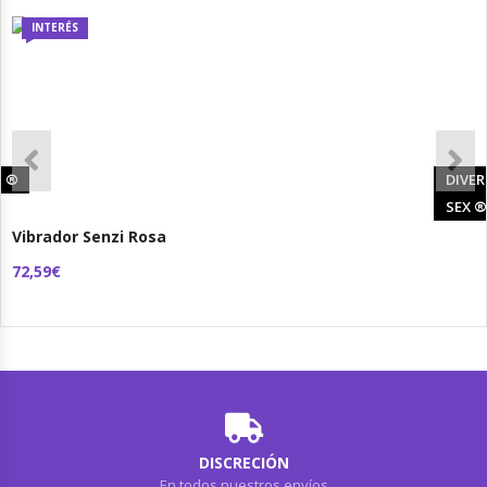
INTERÉS
®
DIVER
SEX
®
Vibrador Senzi Rosa
72,59€
DISCRECIÓN
En todos nuestros envíos