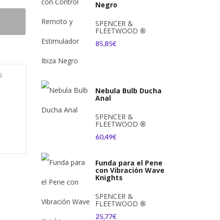
Negro
SPENCER &
FLEETWOOD
®
85,85€
s
Nebula Bulb Ducha
Anal
SPENCER &
FLEETWOOD
®
60,49€
Funda para el Pene
con Vibración Wave
Knights
SPENCER &
FLEETWOOD
®
25,77€