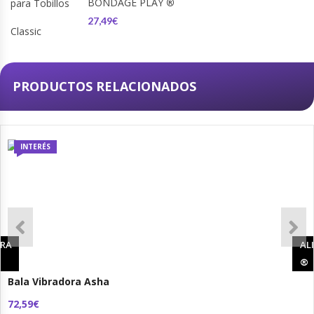
BONDAGE PLAY
®
27,49€
PRODUCTOS RELACIONADOS
INTERÉS
RA
AL
®
Bala Vibradora Asha
72,59€