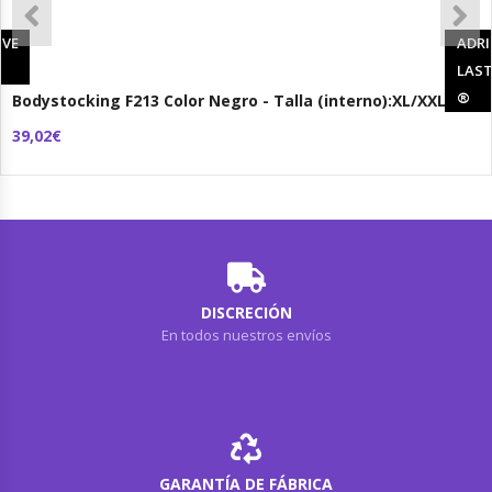
IVE
ADRI
LAST
®
Bodystocking F213 Color Negro - Talla (interno):XL/XXL
39,02€
DISCRECIÓN
En todos nuestros envíos
GARANTÍA DE FÁBRICA