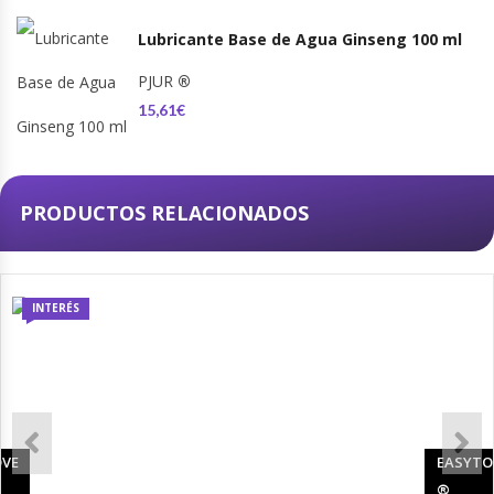
Lubricante Base de Agua Ginseng 100 ml
PJUR
®
15,61€
PRODUCTOS RELACIONADOS
INTERÉS
OVE
EASYTO
®