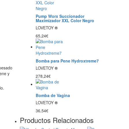
Pump Worx Succionador
Maximizador XXL Color Negro
LOVETOY
®
65,24€
Bomba para Pene Hydroxtreme7
 pesado
LOVETOY
®
pene y
278,24€
do.
Bomba de Vagina
LOVETOY
®
36,54€
Productos Relacionados