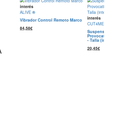
interés
ALIVE
®
interés
Vibrador Control Remoto Marco
CUT4MEN
®
84,58€
Suspensorio Jockstr
Provocative Estampa
- Talla (interno):L
A
20,45€