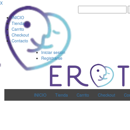
X
INICIO
Tienda
Carrito
Checkout
Contacto
Iniciar sesión
Registrarse
INICIO
Tienda
Carrito
Checkout
Co