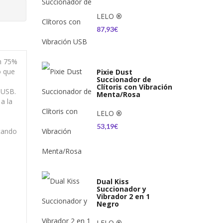
LELO
®
87,93€
un 75%
o que
Pixie Dust
Succionador de
Clítoris con Vibración
 USB.
Menta/Rosa
a la
LELO
®
53,19€
ocando
Dual Kiss
Succionador y
Vibrador 2 en 1
Negro
LELO
®