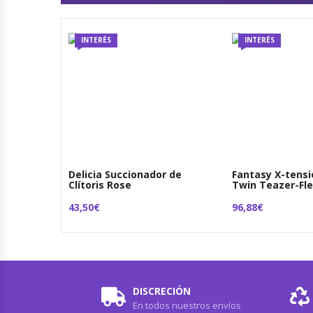
INTERÉS
INTERÉS
Delicia Succionador de
Fantasy X-tensi
Clítoris Rose
Twin Teazer-Fl
43,50€
96,88€
DISCRECIÓN
En todos nuestros envíos