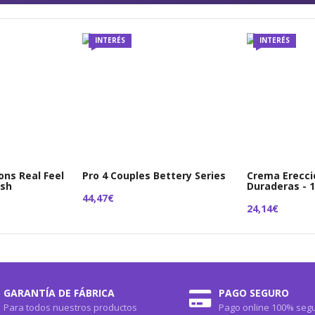
INTERÉS
INTERÉS
ons Real Feel
Pro 4 Couples Bettery Series
Crema Erecc
esh
Duraderas - 
44,47€
24,14€
GARANTÍA DE FÁBRICA
PAGO SEGURO
Para todos nuestros productos
Pago online 100% seg