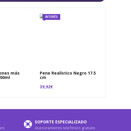
INTERÉS
iones más
Pene Realístico Negro 17.5
100ml
cm
39,92€
SOPORTE ESPECIALIZADO
uro
Asesoramiento telefónico gratuito