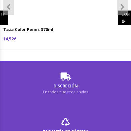
RTY
EXOT
®
®
Taza Color Penes 370ml
14,52€
DISCRECIÓN
En todos nuestros envíos