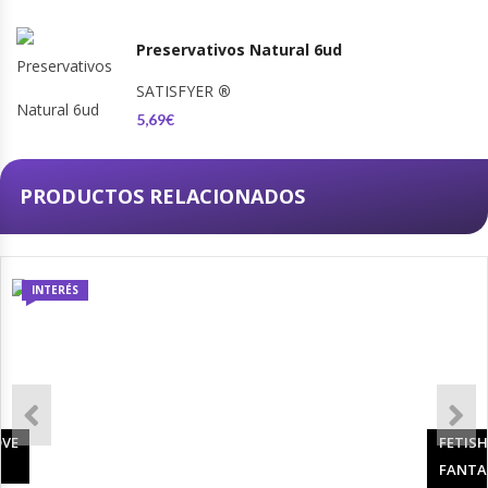
Preservativos Natural 6ud
SATISFYER
®
5,69€
PRODUCTOS RELACIONADOS
INTERÉS
OVE
FETISH
FANTA