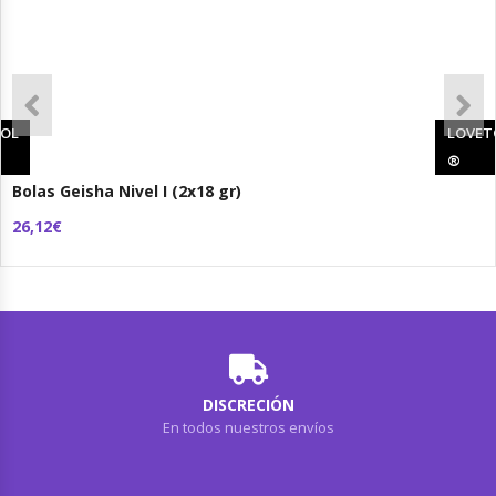
OL
LOVET
®
Bolas Geisha Nivel I (2x18 gr)
26,12€
DISCRECIÓN
En todos nuestros envíos