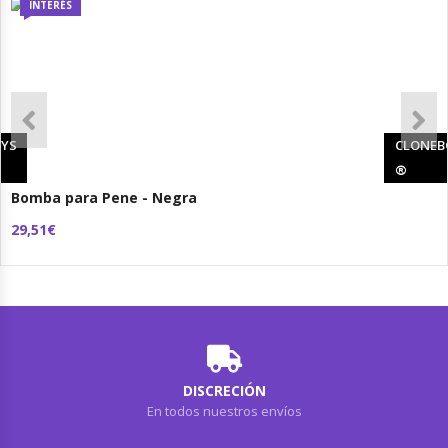
INTERÉS
YS
CLONEB
®
Bomba para Pene - Negra
29,51€
DISCRECIÓN
En todos nuestros envíos