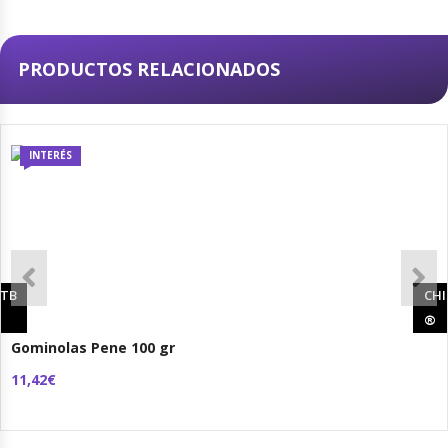
PRODUCTOS RELACIONADOS
INTERÉS
TB
CHI
®
Gominolas Pene 100 gr
11,42€