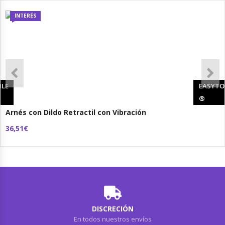
INTERÉS
ILE
EASYTO
®
Arnés con Dildo Retractil con Vibración
36,51€
DISCRECIÓN
En todos nuestros envíos