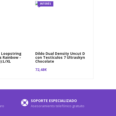
INTERÉS
 Loopstring
Dildo Dual Density Uncut D
s Rainbow -
con Testículos 7 Ultraskyn
o):L/XL
Chocolate
72,48€
SOPORTE ESPECIALIZADO
uro
Asesoramiento telefónico gratuito