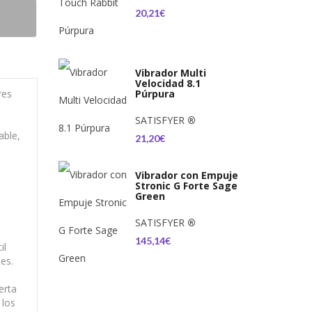
20,21€
Vibrador Multi
Velocidad 8.1
res
Púrpura
SATISFYER
®
able,
21,20€
Vibrador con Empuje
Stronic G Forte Sage
Green
SATISFYER
®
145,14€
il
es.
erta
 los