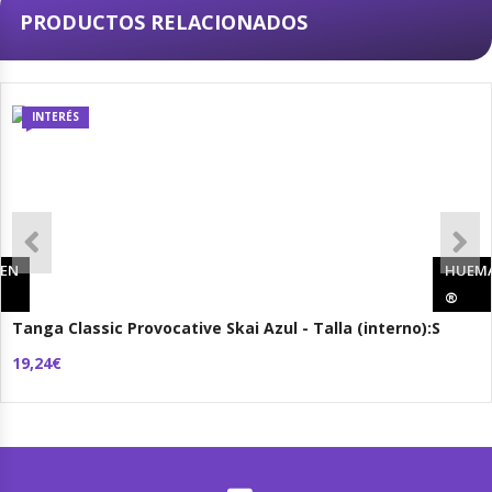
PRODUCTOS RELACIONADOS
INTERÉS
EN
HUEM
®
Tanga Classic Provocative Skai Azul - Talla (interno):S
19,24€