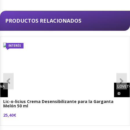
PRODUCTOS RELACIONADOS
INTERÉS
VA
LOVET
®
Lic-o-licius Crema Desensibilizante para la Garganta
Melón 50 ml
25,40€