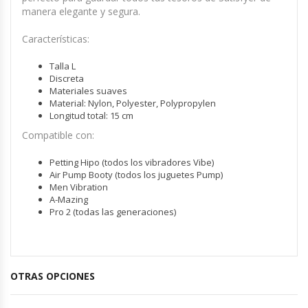
manera elegante y segura.
Características:
Talla L
Discreta
Materiales suaves
Material: Nylon, Polyester, Polypropylen
Longitud total: 15 cm
Compatible con:
Petting Hipo (todos los vibradores Vibe)
Air Pump Booty (todos los juguetes Pump)
Men Vibration
A-Mazing
Pro 2 (todas las generaciones)
OTRAS OPCIONES