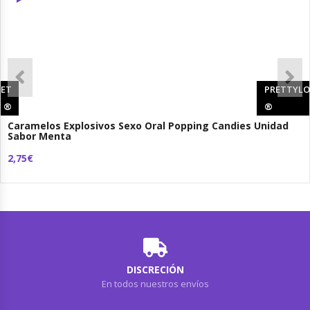
RET
PRETTYLO
Y
®
®
Caramelos Explosivos Sexo Oral Popping Candies Unidad
Sabor Menta
2,75€
DISCRECIÓN
En todos nuestros envíos