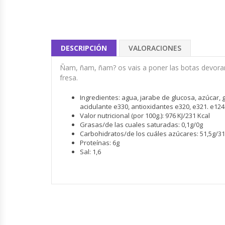
DESCRIPCIÓN
VALORACIONES
Ñam, ñam, ñam? os vais a poner las botas devoran
fresa.
Ingredientes: agua, jarabe de glucosa, azúcar, g
acidulante e330, antioxidantes e320, e321. e124
Valor nutricional (por 100g.): 976 KJ/231 Kcal
Grasas/de las cuales saturadas: 0,1g/0g
Carbohidratos/de los cuáles azúcares: 51,5g/31
Proteínas: 6g
Sal: 1,6