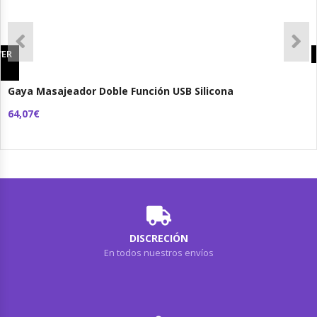
ER
Gaya Masajeador Doble Función USB Silicona
64,07€
DISCRECIÓN
En todos nuestros envíos