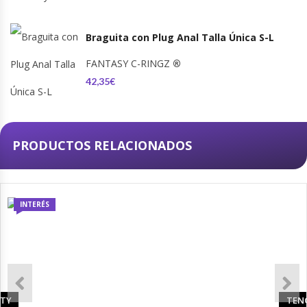
Braguita con Plug Anal Talla Única S-L
FANTASY C-RINGZ
®
42,35€
PRODUCTOS RELACIONADOS
INTERÉS
RTY
TEN