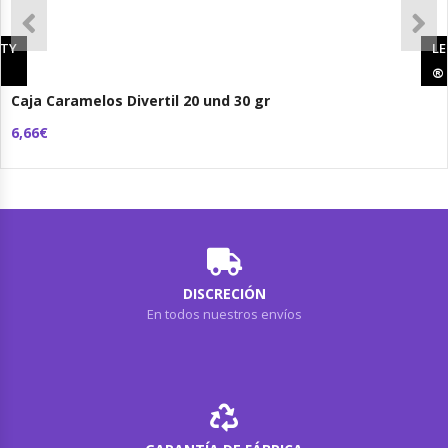
RTY
LE
®
®
Caja Caramelos Divertil 20 und 30 gr
6,66€
DISCRECIÓN
En todos nuestros envíos