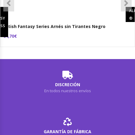
H
AL
SY
®
SS
Fetish Fantasy Series Arnés sin Tirantes Negro
64,70€
DISCRECIÓN
En todos nuestros envíos
GARANTÍA DE FÁBRICA